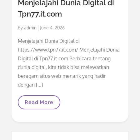
Menjelajahi Dunia Digital di
Menakjubkan
Tpn77.it.com
Posted
By
admin
June 4, 2026
on
Menjelajahi Dunia Digital di
https://www.tpn77.it.com/ Menjelajahi Dunia
Digital di Tpn77.it.com Berbicara tentang
dunia digital, kita tidak bisa melewatkan
beragam situs web menarik yang hadir
dengan […]
Menjelajahi
Read More
Dunia
Digital
Di
Tpn77.it.com