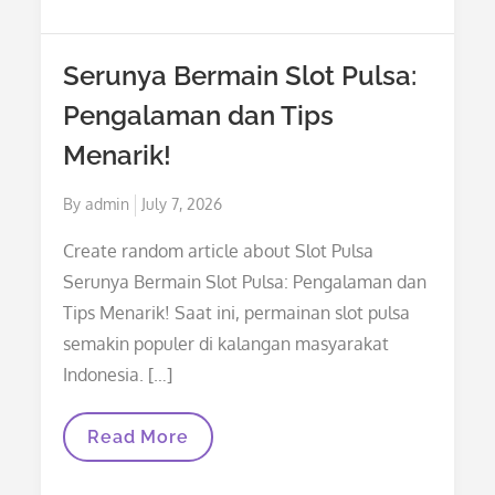
Keseruan
Bermain
Slot777
Serunya Bermain Slot Pulsa:
Pengalaman dan Tips
Menarik!
Posted
By
admin
July 7, 2026
on
Create random article about Slot Pulsa
Serunya Bermain Slot Pulsa: Pengalaman dan
Tips Menarik! Saat ini, permainan slot pulsa
semakin populer di kalangan masyarakat
Indonesia. […]
Serunya
Read More
Bermain
Slot
Pulsa: