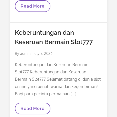
Slot
Read More
Gacor
Terpercaya:
Keberuntungan
Menyapa!
Keberuntungan dan
Keseruan Bermain Slot777
Posted
By
admin
July 7, 2026
on
Keberuntungan dan Keseruan Bermain
Slot777 Keberuntungan dan Keseruan
Bermain Slot777 Selamat datang di dunia slot
online yang penuh warna dan kegembiraan!
Bagi para pecinta permainan […]
Keberuntungan
Read More
Dan