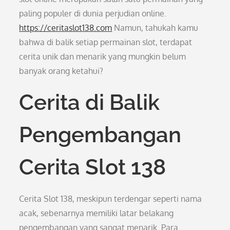
paling populer di dunia perjudian online.
https://ceritaslot138.com
Namun, tahukah kamu
bahwa di balik setiap permainan slot, terdapat
cerita unik dan menarik yang mungkin belum
banyak orang ketahui?
Cerita di Balik
Pengembangan
Cerita Slot 138
Cerita Slot 138, meskipun terdengar seperti nama
acak, sebenarnya memiliki latar belakang
pengembangan yang sangat menarik. Para