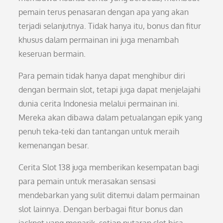
pemain terus penasaran dengan apa yang akan
terjadi selanjutnya. Tidak hanya itu, bonus dan fitur
khusus dalam permainan ini juga menambah
keseruan bermain.
Para pemain tidak hanya dapat menghibur diri
dengan bermain slot, tetapi juga dapat menjelajahi
dunia cerita Indonesia melalui permainan ini.
Mereka akan dibawa dalam petualangan epik yang
penuh teka-teki dan tantangan untuk meraih
kemenangan besar.
Cerita Slot 138 juga memberikan kesempatan bagi
para pemain untuk merasakan sensasi
mendebarkan yang sulit ditemui dalam permainan
slot lainnya. Dengan berbagai fitur bonus dan