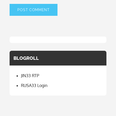
BLOGROLL
JIN33 RTP
RUSA33 Login