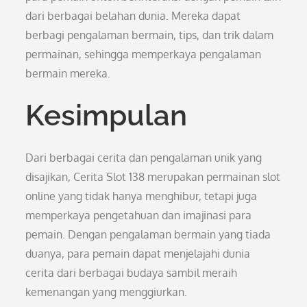
dari berbagai belahan dunia. Mereka dapat
berbagi pengalaman bermain, tips, dan trik dalam
permainan, sehingga memperkaya pengalaman
bermain mereka.
Kesimpulan
Dari berbagai cerita dan pengalaman unik yang
disajikan, Cerita Slot 138 merupakan permainan slot
online yang tidak hanya menghibur, tetapi juga
memperkaya pengetahuan dan imajinasi para
pemain. Dengan pengalaman bermain yang tiada
duanya, para pemain dapat menjelajahi dunia
cerita dari berbagai budaya sambil meraih
kemenangan yang menggiurkan.