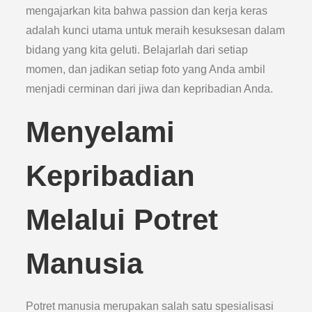
mengajarkan kita bahwa passion dan kerja keras
adalah kunci utama untuk meraih kesuksesan dalam
bidang yang kita geluti. Belajarlah dari setiap
momen, dan jadikan setiap foto yang Anda ambil
menjadi cerminan dari jiwa dan kepribadian Anda.
Menyelami
Kepribadian
Melalui Potret
Manusia
Potret manusia merupakan salah satu spesialisasi