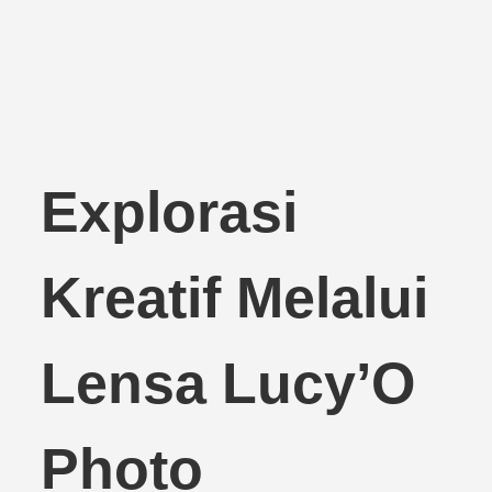
Explorasi
Kreatif Melalui
Lensa Lucy’O
Photo