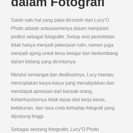
dalam Fotografi
Salah satu hal yang patut dicontoh dari Lucy’O
Photo adalah antusiasmenya dalam menjalani
profesi sebagai fotografer. Setiap sesi pemotretan
tidak hanya menjadi pekerjaan rutin, namun juga
menjadi ajang untuk terus belajar dan berkembang
dalam bidang yang dicintainya.
Melalui semangat dan dedikasinya, Lucy mampu
menciptakan karya-karya yang menakjubkan dan
mendapat apresiasi dari banyak orang.
Keberhasilannya tidak lepas dari kerja keras,
ketekunan, dan rasa cinta terhadap fotografi yang
dijunjung tinggi.
Sebagai seorang fotografer, Lucy’O Photo