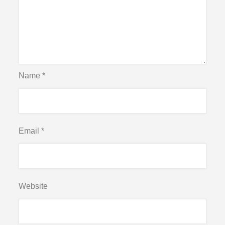
Name
*
Email
*
Website