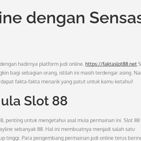
line dengan Sensas
dengan hadirnya platform judi online.
https://faktaslot88.net
S
kin bagi sebagian orang, istilah ini masih terdengar asing. N
erdapat fakta-fakta menarik yang patut untuk kamu ketahui!
la Slot 88
8, penting untuk mengetahui asal mula permainan ini. Slot 88
payline sebanyak 88. Hal ini membuatnya menjadi salah satu
 tinggi. Para pengembang permainan judi online terus berin