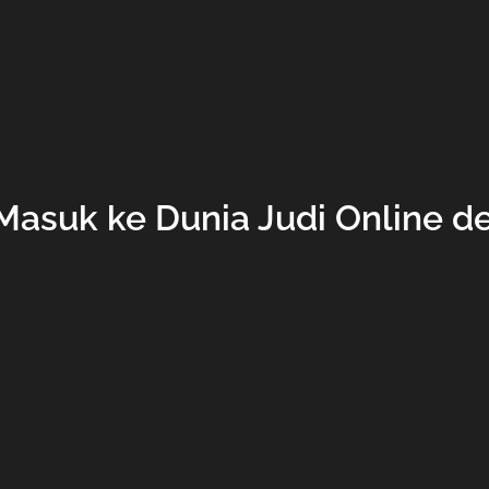
 Masuk ke Dunia Judi Online 