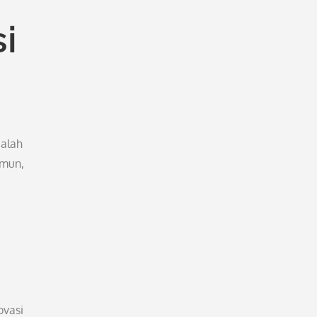
i
alah
amun,
ovasi