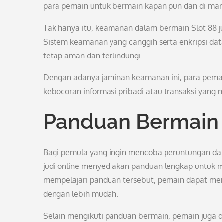
para pemain untuk bermain kapan pun dan di man
Tak hanya itu, keamanan dalam bermain Slot 88 ju
Sistem keamanan yang canggih serta enkripsi da
tetap aman dan terlindungi.
Dengan adanya jaminan keamanan ini, para pemai
kebocoran informasi pribadi atau transaksi yang
Panduan Bermain 
Bagi pemula yang ingin mencoba peruntungan dal
judi online menyediakan panduan lengkap untuk
mempelajari panduan tersebut, pemain dapat m
dengan lebih mudah.
Selain mengikuti panduan bermain, pemain juga 