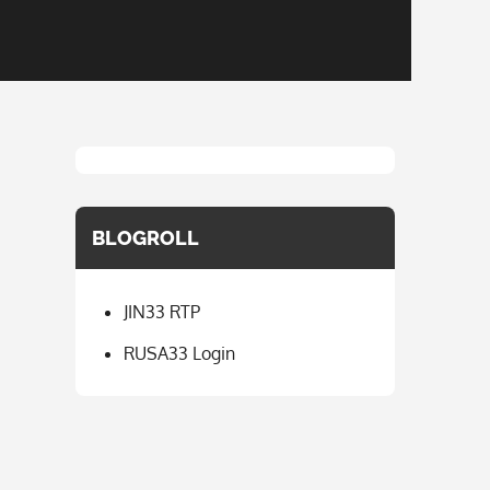
BLOGROLL
JIN33 RTP
RUSA33 Login