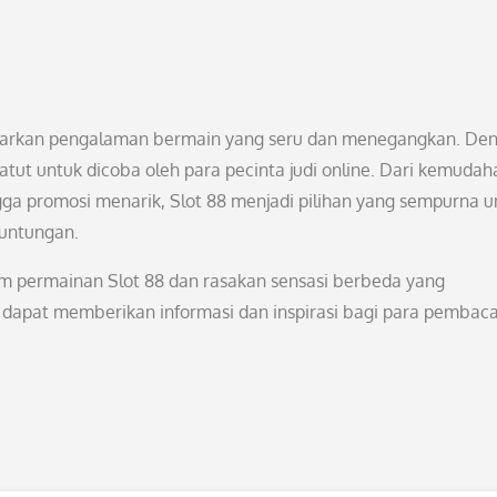
awarkan pengalaman bermain yang seru dan menegangkan. De
atut untuk dicoba oleh para pecinta judi online. Dari kemudah
ga promosi menarik, Slot 88 menjadi pilihan yang sempurna u
euntungan.
 permainan Slot 88 dan rasakan sensasi berbeda yang
i dapat memberikan informasi dan inspirasi bagi para pembaca