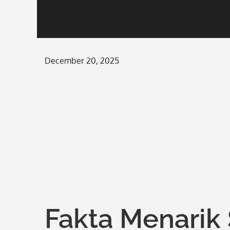
Posted
December 20, 2025
on
Fakta Menarik 