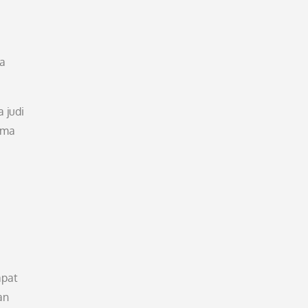
ka
 judi
ama
apat
an