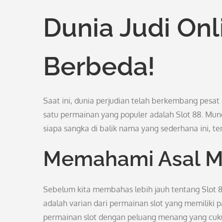
Dunia Judi On
Berbeda!
Saat ini, dunia perjudian telah berkembang pesat 
satu permainan yang populer adalah Slot 88. Mung
siapa sangka di balik nama yang sederhana ini, t
Memahami Asal Mu
Sebelum kita membahas lebih jauh tentang Slot 8
adalah varian dari permainan slot yang memiliki 
permainan slot dengan peluang menang yang cukup