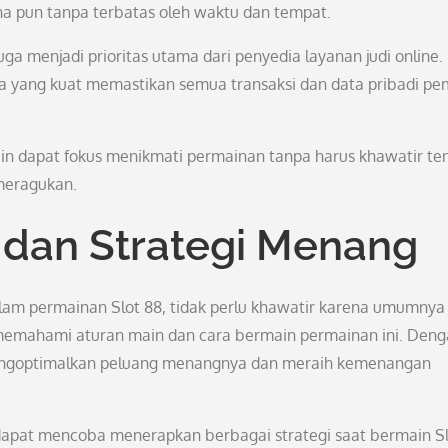
a pun tanpa terbatas oleh waktu dan tempat.
ga menjadi prioritas utama dari penyedia layanan judi online.
ta yang kuat memastikan semua transaksi dan data pribadi pe
n dapat fokus menikmati permainan tanpa harus khawatir te
 meragukan.
dan Strategi Menang
am permainan Slot 88, tidak perlu khawatir karena umumnya 
 memahami aturan main dan cara bermain permainan ini. Den
engoptimalkan peluang menangnya dan meraih kemenangan
dapat mencoba menerapkan berbagai strategi saat bermain S