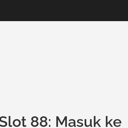
Slot 88: Masuk ke