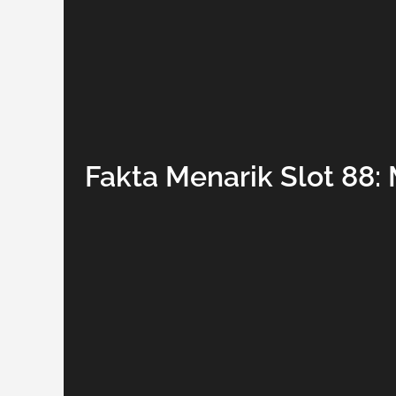
Fakta Menarik Slot 88: