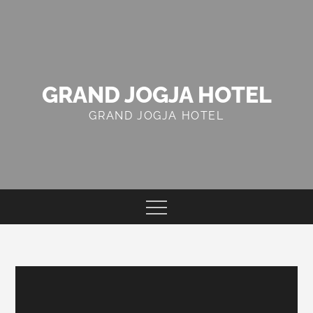
Skip
to
content
GRAND JOGJA HOTEL
GRAND JOGJA HOTEL