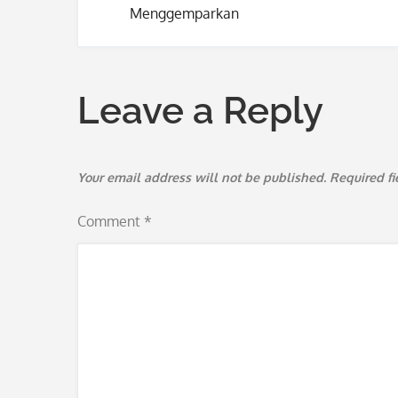
Post
Menggemparkan
navigation
Leave a Reply
Your email address will not be published.
Required f
Comment
*