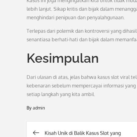
Kasus ini juga mengingatkan kita untuk tidak mu
lebih lanjut. Sikap kritis dan bijak dalam menang
menghindari penipuan dan penyalahgunaan.
Terlepas dari polemik dan kontroversi yang dihasi
senantiasa berhati-hati dan bijak dalam memanfa
Kesimpulan
Dari ulasan di atas, jelas bahwa kasus slot viral 
kebenaran sebelum mempercayai informasi yang vir
setiap langkah yang kita ambil.
By
admin
Kisah Unik di Balik Kasus Slot yang