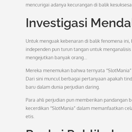
mencurigai adanya kecurangan di balik kesuksesa
Investigasi Mend
Untuk menguak kebenaran di balik fenomena ini, 
independen pun turun tangan untuk menganalisis 
mengejutkan banyak orang…
Mereka menemukan bahwa ternyata “SlotMania” me
Dari sini muncul berbagai pertanyaan apakah tind
baru dalam dunia perjudian daring.
Para ahli perjudian pun memberikan pandangan be
kecerdikan “SlotMania” dalam memanfaatkan cela
etis.