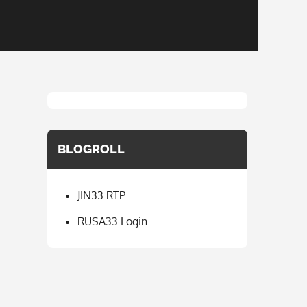
BLOGROLL
JIN33 RTP
RUSA33 Login