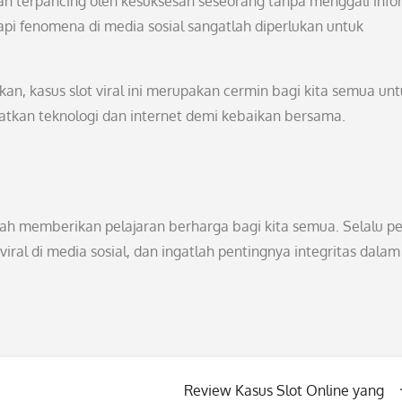
dah terpancing oleh kesuksesan seseorang tanpa menggali info
gapi fenomena di media sosial sangatlah diperlukan untuk
lkan, kasus slot viral ini merupakan cermin bagi kita semua un
atkan teknologi dan internet demi kebaikan bersama.
telah memberikan pelajaran berharga bagi kita semua. Selalu pe
al di media sosial, dan ingatlah pentingnya integritas dalam
Review Kasus Slot Online yang