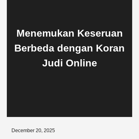
Menemukan Keseruan
Berbeda dengan Koran
Judi Online
Posted
December 20, 2025
on