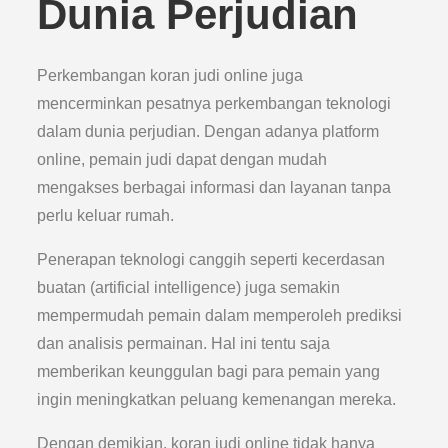
Dunia Perjudian
Perkembangan koran judi online juga
mencerminkan pesatnya perkembangan teknologi
dalam dunia perjudian. Dengan adanya platform
online, pemain judi dapat dengan mudah
mengakses berbagai informasi dan layanan tanpa
perlu keluar rumah.
Penerapan teknologi canggih seperti kecerdasan
buatan (artificial intelligence) juga semakin
mempermudah pemain dalam memperoleh prediksi
dan analisis permainan. Hal ini tentu saja
memberikan keunggulan bagi para pemain yang
ingin meningkatkan peluang kemenangan mereka.
Dengan demikian, koran judi online tidak hanya