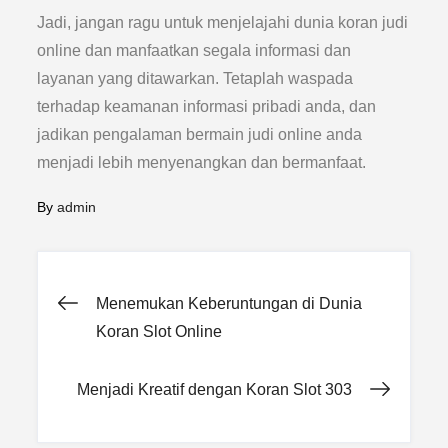
Jadi, jangan ragu untuk menjelajahi dunia koran judi
online dan manfaatkan segala informasi dan
layanan yang ditawarkan. Tetaplah waspada
terhadap keamanan informasi pribadi anda, dan
jadikan pengalaman bermain judi online anda
menjadi lebih menyenangkan dan bermanfaat.
By
admin
Post
Menemukan Keberuntungan di Dunia
Koran Slot Online
navigation
Menjadi Kreatif dengan Koran Slot 303