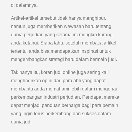
di dalamnya.
Artikel-artikel tersebut tidak hanya menghibur,
namun juga memberikan wawasan baru tentang
dunia perjudian yang selama ini mungkin kurang
anda ketahui. Siapa tahu, setelah membaca artikel
tertentu, anda bisa mendapatkan inspirasi untuk
mengembangkan strategi baru dalam bermain judi.
Tak hanya itu, koran judi online juga sering kali
menghadirkan opini dari para ahli yang dapat
membantu anda memahami lebih dalam mengenai
perkembangan industri perjudian. Pendapat mereka
dapat menjadi panduan berharga bagi para pemain
yang ingin terus berkembang dan sukses dalam
dunia judi.