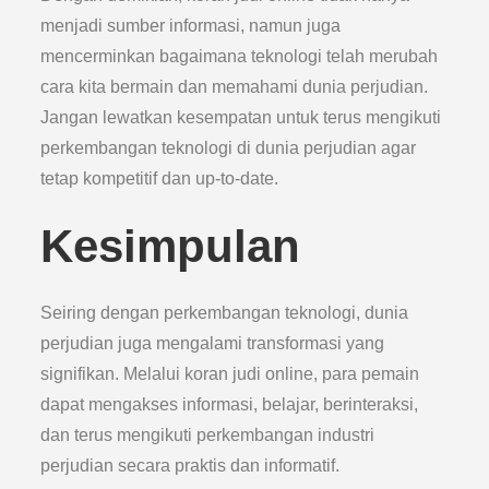
menjadi sumber informasi, namun juga
mencerminkan bagaimana teknologi telah merubah
cara kita bermain dan memahami dunia perjudian.
Jangan lewatkan kesempatan untuk terus mengikuti
perkembangan teknologi di dunia perjudian agar
tetap kompetitif dan up-to-date.
Kesimpulan
Seiring dengan perkembangan teknologi, dunia
perjudian juga mengalami transformasi yang
signifikan. Melalui koran judi online, para pemain
dapat mengakses informasi, belajar, berinteraksi,
dan terus mengikuti perkembangan industri
perjudian secara praktis dan informatif.