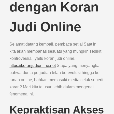
dengan Koran
Judi Online
Selamat datang kembali, pembaca setia! Saat ini,
kita akan membahas sesuatu yang mungkin sedikit
kontroversial, yaitu koran judi online.
https://koranjudionline.net
Siapa yang menyangka
bahwa dunia perjudian telah berevolusi hingga ke
ranah online, bahkan memasuki media cetak seperti
koran? Mari kita telusuri lebih dalam mengenai
fenomena ini.
Kepraktisan Akses