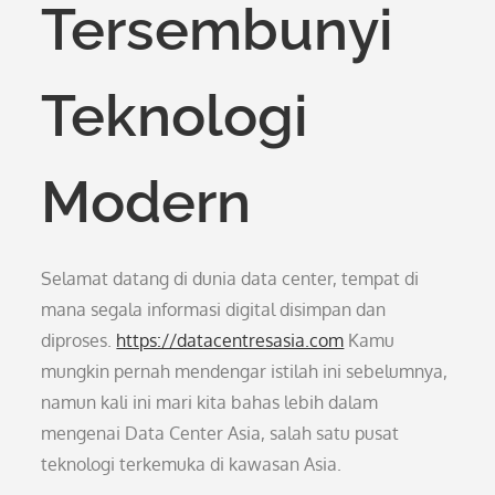
Tersembunyi
Teknologi
Modern
Selamat datang di dunia data center, tempat di
mana segala informasi digital disimpan dan
diproses.
https://datacentresasia.com
Kamu
mungkin pernah mendengar istilah ini sebelumnya,
namun kali ini mari kita bahas lebih dalam
mengenai Data Center Asia, salah satu pusat
teknologi terkemuka di kawasan Asia.