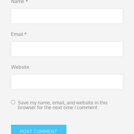
Name
*
Email
*
Website
Save my name, email, and website in this
browser for the next time I comment.