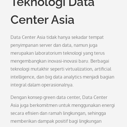
Teknologi Data
Center Asia
Data Center Asia tidak hanya sekadar tempat
penyimpanan server dan data, namun juga
merupakan laboratorium teknologi yang terus
mengembangkan inovasi-inovasi baru. Berbagai
teknologi mutakhir seperti virtualization, artificial
intelligence, dan big data analytics menjadi bagian
integral dalam operasionalnya.
Dengan konsep green data center, Data Center
Asia juga berkomitmen untuk menggunakan energi
secara efisien dan ramah lingkungan, sehingga
memberikan dampak positif bagi lingkungan