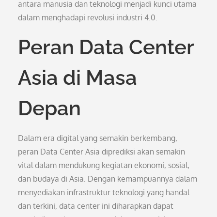
antara manusia dan teknologi menjadi kunci utama
dalam menghadapi revolusi industri 4.0.
Peran Data Center
Asia di Masa
Depan
Dalam era digital yang semakin berkembang,
peran Data Center Asia diprediksi akan semakin
vital dalam mendukung kegiatan ekonomi, sosial,
dan budaya di Asia. Dengan kemampuannya dalam
menyediakan infrastruktur teknologi yang handal
dan terkini, data center ini diharapkan dapat