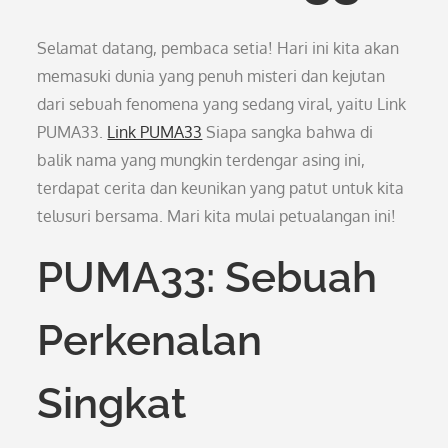
Selamat datang, pembaca setia! Hari ini kita akan
memasuki dunia yang penuh misteri dan kejutan
dari sebuah fenomena yang sedang viral, yaitu Link
PUMA33.
Link PUMA33
Siapa sangka bahwa di
balik nama yang mungkin terdengar asing ini,
terdapat cerita dan keunikan yang patut untuk kita
telusuri bersama. Mari kita mulai petualangan ini!
PUMA33: Sebuah
Perkenalan
Singkat