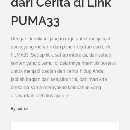
dari Cerita di Link
PUMA33
Dengan demikian, jangan ragu untuk menjelajahi
dunia yang menarik dan penuh kejutan dari Link
PUMA33. Setiap klik, setiap interaksi, dan setiap
konten yang ditemui di dalamnya memiliki potensi
untuk menjadi bagian dari cerita hidup Anda.
Jadilah bagian dari keajaiban ini, dan mari kita
bersama-sama merayakan keindahan yang
ditawarkan oleh link ajaib ini!
By
admin