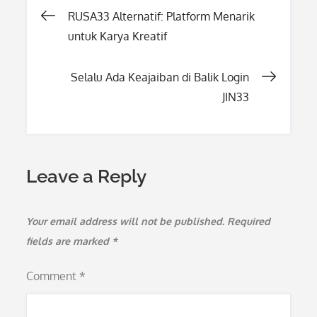
Post
RUSA33 Alternatif: Platform Menarik
untuk Karya Kreatif
navigation
Selalu Ada Keajaiban di Balik Login
JIN33
Leave a Reply
Your email address will not be published.
Required
fields are marked
*
Comment
*