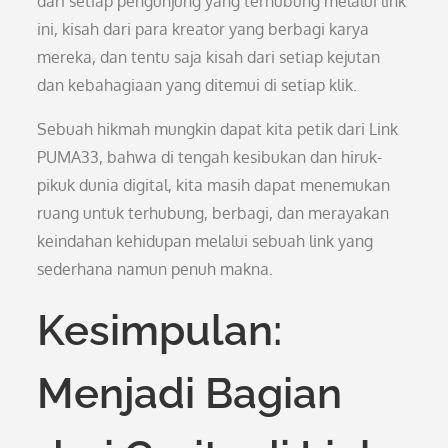
dari setiap pengunjung yang terhubung melalui link
ini, kisah dari para kreator yang berbagi karya
mereka, dan tentu saja kisah dari setiap kejutan
dan kebahagiaan yang ditemui di setiap klik.
Sebuah hikmah mungkin dapat kita petik dari Link
PUMA33, bahwa di tengah kesibukan dan hiruk-
pikuk dunia digital, kita masih dapat menemukan
ruang untuk terhubung, berbagi, dan merayakan
keindahan kehidupan melalui sebuah link yang
sederhana namun penuh makna.
Kesimpulan:
Menjadi Bagian