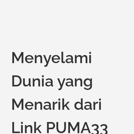
Menyelami
Dunia yang
Menarik dari
Link PUMA33