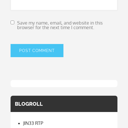
Save my name, email, and website in this
browser for the next time I comment.
BLOGROLL
JIN33 RTP