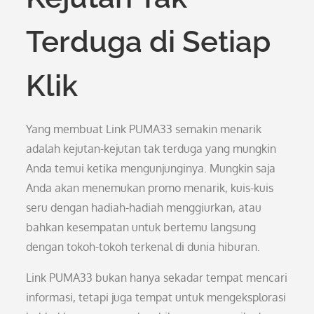
Terduga di Setiap
Klik
Yang membuat Link PUMA33 semakin menarik
adalah kejutan-kejutan tak terduga yang mungkin
Anda temui ketika mengunjunginya. Mungkin saja
Anda akan menemukan promo menarik, kuis-kuis
seru dengan hadiah-hadiah menggiurkan, atau
bahkan kesempatan untuk bertemu langsung
dengan tokoh-tokoh terkenal di dunia hiburan.
Link PUMA33 bukan hanya sekadar tempat mencari
informasi, tetapi juga tempat untuk mengeksplorasi